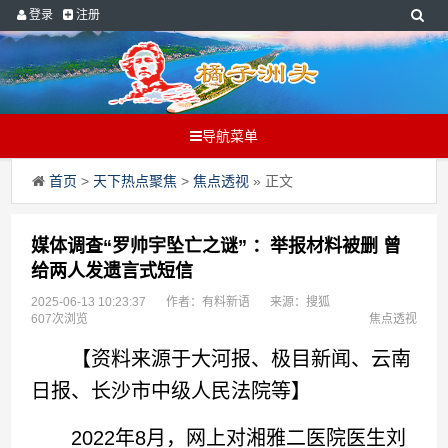
登录
注册
导航菜单
首页
>
天下热点聚焦
>
焦点透视
» 正文
媒体调查“罗帅宇坠亡之谜” ：举报材料被删 曾
给两人发遗言式短信
2025-06-13 10:23:37
作者：有料新语
来源：搜狐
607次浏览
焦点透视
【资料来源于大河报、极目新闻、云南
日报、长沙市中级人民法院等】
2022年8月，网上对湘雅二医院医生刘