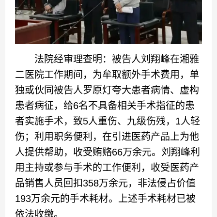
法院经审理查明：被告人刘翔峰在湘雅
二医院工作期间，为牟取额外手术费用，单
独或伙同被告人罗原灯夸大患者病情、虚构
患者病征，给6名不具备相关手术指征的患
者实施手术，致5人重伤、九级伤残，1人轻
伤；利用职务便利，在引进医药产品上为他
人提供帮助，收受贿赂66万余元。刘翔峰利
用主持或参与手术的工作便利，收受医药产
品销售人员回扣358万余元，非法侵占价值
193万余元的手术耗材。上述手术耗材已被
依法收缴。