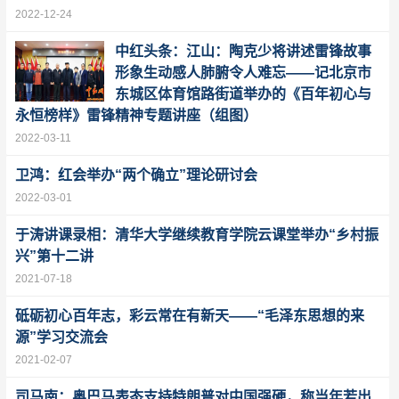
2022-12-24
中红头条：江山：陶克少将讲述雷锋故事
形象生动感人肺腑令人难忘——记北京市
东城区体育馆路街道举办的《百年初心与
永恒榜样》雷锋精神专题讲座（组图）
2022-03-11
卫鸿：红会举办“两个确立”理论研讨会
2022-03-01
于涛讲课录相：清华大学继续教育学院云课堂举办“乡村振
兴”第十二讲
2021-07-18
砥砺初心百年志，彩云常在有新天——“毛泽东思想的来
源”学习交流会
2021-02-07
司马南：奥巴马表态支持特朗普对中国强硬，称当年若出