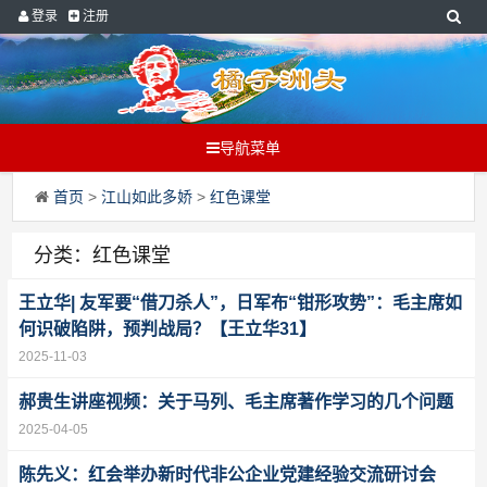
登录
注册
导航菜单
首页
>
江山如此多娇
>
红色课堂
分类：红色课堂
王立华| 友军要“借刀杀人”，日军布“钳形攻势”：毛主席如
何识破陷阱，预判战局？【王立华31】
2025-11-03
郝贵生讲座视频：关于马列、毛主席著作学习的几个问题
2025-04-05
陈先义：红会举办新时代非公企业党建经验交流研讨会