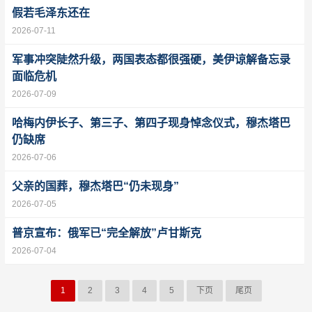
假若毛泽东还在
2026-07-11
军事冲突陡然升级，两国表态都很强硬，美伊谅解备忘录
面临危机
2026-07-09
哈梅内伊长子、第三子、第四子现身悼念仪式，穆杰塔巴
仍缺席
2026-07-06
父亲的国葬，穆杰塔巴“仍未现身”
2026-07-05
普京宣布：俄军已“完全解放”卢甘斯克
2026-07-04
1
2
3
4
5
下页
尾页