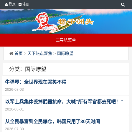
登录
注册
导航菜单
首页
>
天下热点聚焦
>
国际瞭望
分类：国际瞭望
牛弹琴：全世界现在哭笑不得
2026-08-03
以军士兵集体丢掉武器抗命，大喊“所有军官都去死吧！”
2026-08-01
从全民暴富到全民爆仓，韩国只用了30天时间
2026-07-30