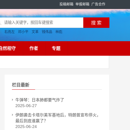
投稿邮箱
举报邮箱
广告合作
搜：
右而左
邓小平
文革
钱伟品
林彪
自然相守
作者
专题
栏目最新
牛弹琴：日本肺都要气炸了
2025-06-27
伊朗袭击卡塔尔美军基地后，特朗普宣布停火，
最后到底谁赢了？
2025-06-24