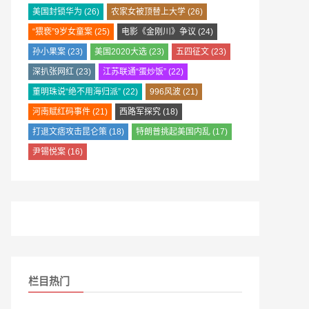
美国封锁华为
(26)
农家女被顶替上大学
(26)
“猥亵”9岁女童案
(25)
电影《金刚川》争议
(24)
孙小果案
(23)
美国2020大选
(23)
五四征文
(23)
深扒张网红
(23)
江苏联通“蛋炒饭”
(22)
董明珠说“绝不用海归派”
(22)
996风波
(21)
河南赋红码事件
(21)
西路军探究
(18)
打退文痞攻击昆仑策
(18)
特朗普挑起美国内乱
(17)
尹锡悦案
(16)
栏目热门