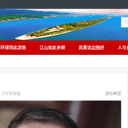
热
环球同此凉热
江山如此多娇
风景这边独好
人与
272次浏览
国际瞭望