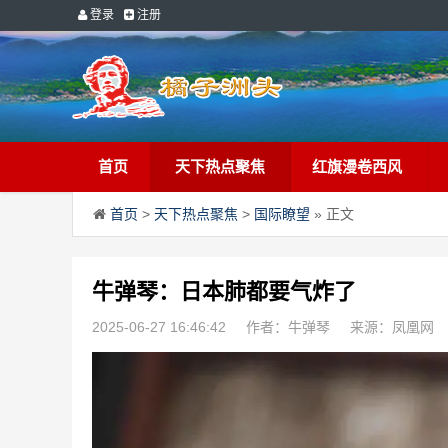
登录
注册
首页
天下热点聚焦
红旗漫卷西风
首页
>
天下热点聚焦
>
国际瞭望
» 正文
牛弹琴：日本肺都要气炸了
2025-06-27 16:46:42
作者：牛弹琴
来源：凤凰网