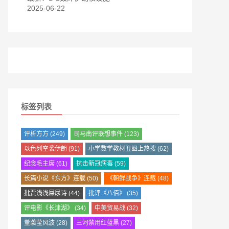
2025-06-22
标签列表
评析方方
(249)
司马南评联想事件
(123)
以色列空袭伊朗
(91)
小学数学教材丑图上热搜
(62)
纪念毛主席
(61)
抗击新冠病毒
(59)
长篇小说《东方》连载
(50)
《朝鲜战争》连载
(48)
批贾浅浅屎尿诗
(44)
批评《八佰》
(35)
评电影《长津湖》
(34)
中美贸易战
(32)
董袭莹风波
(28)
三河禁用红蓝黑
(27)