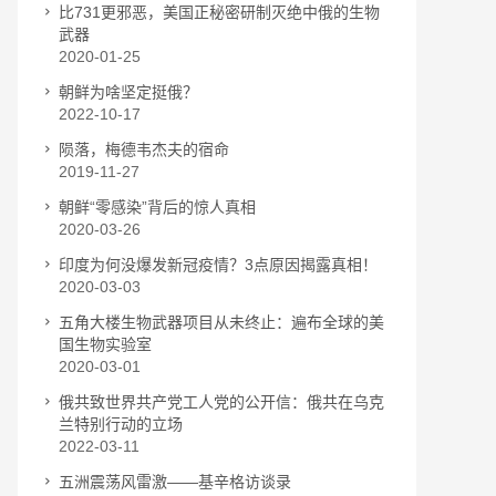
比731更邪恶，美国正秘密研制灭绝中俄的生物
武器
2020-01-25
朝鲜为啥坚定挺俄？
2022-10-17
陨落，梅德韦杰夫的宿命
2019-11-27
朝鲜“零感染”背后的惊人真相
2020-03-26
印度为何没爆发新冠疫情？3点原因揭露真相！
2020-03-03
五角大楼生物武器项目从未终止：遍布全球的美
国生物实验室
2020-03-01
俄共致世界共产党工人党的公开信：俄共在乌克
兰特别行动的立场
2022-03-11
五洲震荡风雷激——基辛格访谈录