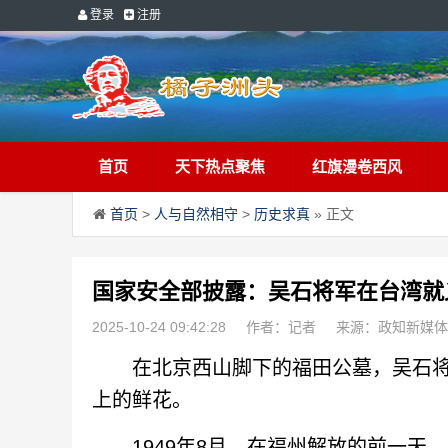
登录
注册
首页
天下热点聚焦
红旗漫卷西风
首页
>
人与自然相守
>
历史求真
» 正文
国家安全部披露：吴石将军在台湾就
2025-10-24 09:42:28
作者：记者
来源：政知新媒体
在北京西山脚下的福田公墓，吴石将
上的鲜花。
1949年8月，在福州解放的前一天，吴