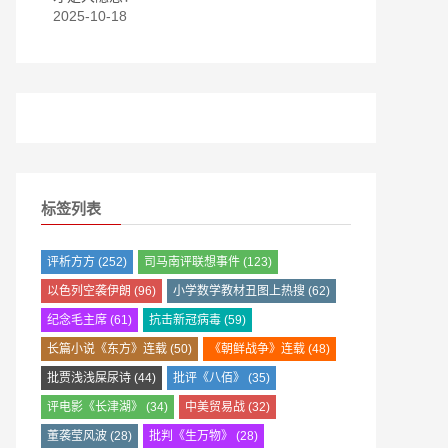
2025-10-18
标签列表
评析方方
(252)
司马南评联想事件
(123)
以色列空袭伊朗
(96)
小学数学教材丑图上热搜
(62)
纪念毛主席
(61)
抗击新冠病毒
(59)
长篇小说《东方》连载
(50)
《朝鲜战争》连载
(48)
批贾浅浅屎尿诗
(44)
批评《八佰》
(35)
评电影《长津湖》
(34)
中美贸易战
(32)
董袭莹风波
(28)
批判《生万物》
(28)