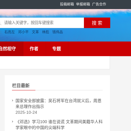
投稿邮箱
举报邮箱
广告合作
搜：
右而左
邓小平
文革
林彪
钱伟品
自然相守
作者
专题
栏目最新
国家安全部披露：吴石将军在台湾就义后，周恩
来总理作出指示
2025-10-24
《邓选》学习100 谁在说谎 文革期间美籍华人科
学家眼中的中国的尖端科学