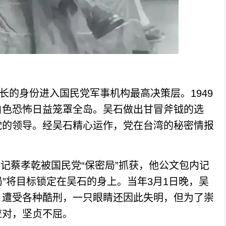
的身份进入国民党军事机构最高决策层。1949
白色恐怖日益笼罩全岛。吴石做出甘冒斧钺的选
党的领导。经吴石精心运作，党在台湾的秘密情报
书记蔡孝乾被国民党“保密局”抓获，他公文包内记
局”将目标锁定在吴石的身上。当年3月1日晚，吴
，遭受各种酷刑，一只眼睛还因此失明，但为了崇
应对，坚贞不屈。