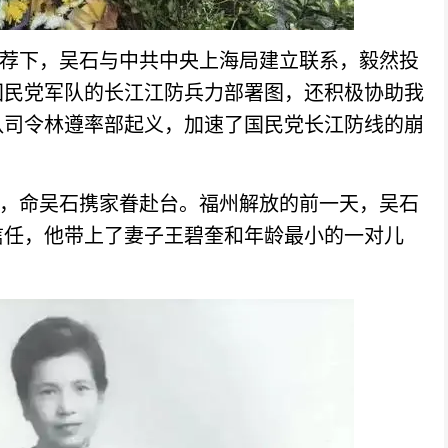
引荐下，吴石与中共中央上海局建立联系，毅然投
国民党军队的长江江防兵力部署图，还积极协助我
队司令林遵率部起义，加速了国民党长江防线的崩
电，命吴石携家眷赴台。福州解放的前一天，吴石
信任，他带上了妻子王碧奎和年龄最小的一对儿