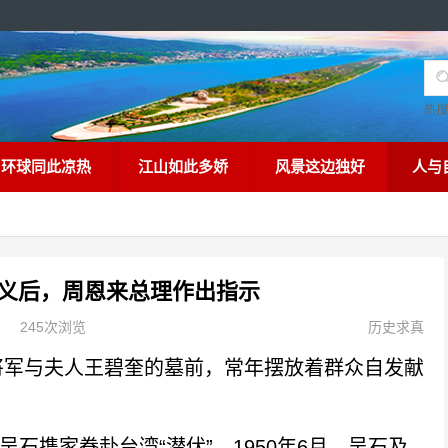
热
环球同此凉热
江山如此多娇
风景这边独好
人与
义后，周恩来总理作出指示
245次浏览
历史求真
军与夫人王碧奎的墓前，常年摆放着群众自发献
石携家眷赴台湾“潜伏”。1950年6月，吴石及