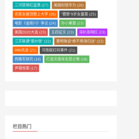
三河禁用红蓝黑
(27)
美国封锁华为
(26)
农家女被顶替上大学
(26)
“猥亵”9岁女童案
(25)
电影《金刚川》争议
(24)
孙小果案
(23)
美国2020大选
(23)
五四征文
(23)
深扒张网红
(23)
江苏联通“蛋炒饭”
(22)
董明珠说“绝不用海归派”
(22)
996风波
(21)
河南赋红码事件
(21)
西路军探究
(18)
打退文痞攻击昆仑策
(18)
尹锡悦案
(17)
栏目热门