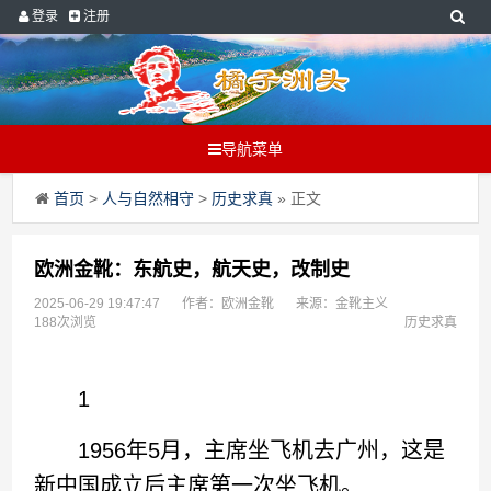
登录
注册
导航菜单
首页
>
人与自然相守
>
历史求真
» 正文
欧洲金靴：东航史，航天史，改制史
2025-06-29 19:47:47
作者：欧洲金靴
来源：金靴主义
188次浏览
历史求真
1
1956年5月，主席坐飞机去广州，这是
新中国成立后主席第一次坐飞机。