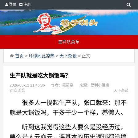
登录
注册
导航菜单
首页
>
环球同此凉热
>
天下杂谈
» 正文
生产队就是吃大锅饭吗？
2026-05-12 21:46:36
作者：筱筱皛
来源：复利小姐姐
84次浏览
天下杂谈
很多人一提起生产队，张口就来：那不
就是大锅饭吗，干多干少一个样，养懒人。
听到这我觉得这些人要么是没经历过，
要么是人云亦云，连基本的历史逻辑都没搞