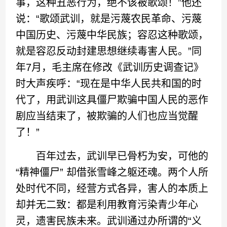
事，这种丑恶行为，绝不该被歌颂！”他还
说：“歌颂武训，就是污蔑农民革命、污蔑
中国历史、污蔑中华民族；容忍这种歌颂，
就是容忍反动封建思想继续毒害人民。”同
年7月，毛主席在修改《武训历史调查记》
时大声疾呼：“现在是中华人民共和国的时
代了，用武训这具僵尸欺骗中国人民的恶作
剧应当结束了，被欺骗的人们也应当觉醒
了！”
百年过去，武训早已骨朽为安，可他的
“精神僵尸” 却借张雪峰之躯还魂。两个人所
处时代不同，经营方式各异，害人的本质上
却并无二致：都是利用教育污染青少年心
灵，遗害民族未来。武训通过办所谓的“义