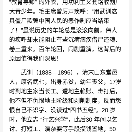
“教育导师” 的外衣，用功利主义套路收割广
大青少年。毛主席曾厉声疾呼：“用武训这
具僵尸欺骗中国人民的恶作剧应当结束
了！”虽说历史的车轮总是滚滚向前，伟人
的疾呼却未能阻止有些沉疴痼疾借尸还魂、
卷土重来。百年轮回，闹剧重演，这背后的
原因值得我们深思！
武训（1838—1896），清末山东堂邑
人，原名武七，出身赤贫，幼年丧父，17岁
时到地主家当长工。遭地主赖账、毒打后，
他不但不仇恨地主阶级和剥削制度，反而怨
恨自己不识字、没读过“四书五经”。20 岁
时，他立志 “行乞兴学”，此后30 年间以乞
讨、打短工、演杂耍等手段攒钱置地，50