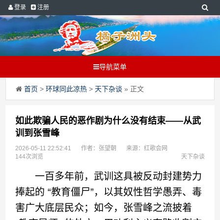
登录
注册
导航菜单
首页
>
环球同此凉热
>
天下杂谈
» 正文
如此欺骗人民的恶作剧为什么没有结束——从武
训到张雪峰
2026-05-11 22:52:41
作者：张望朝
来源：红歌会网
144次浏览
天下杂谈
一百多年前，武训这具被反动封建势力
捧起的 “教育僵尸”，以其奴性哲学愚弄、毒
害广大底层民众；如今，张雪峰之流披着