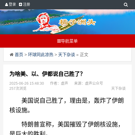
登录
注册
导航菜单
首页
>
环球同此凉热
>
天下杂谈
» 正文
为啥美、以、伊都说自己胜了？
2025-06-26 15:48:30
作者：虚声
来源：虚声公众号
257次浏览
天下杂谈
美国说自己胜了，理由是，轰炸了伊朗
核设施。
特朗普宣称，美国摧毁了伊朗核设施，
是巨大的胜利。