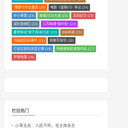
“猥亵”9岁女童案
(25)
电影《金刚川》争议
(24)
孙小果案
(23)
美国2020大选
(23)
五四征文
(23)
深扒张网红
(23)
江苏联通“蛋炒饭”
(22)
董明珠说“绝不用海归派”
(22)
996风波
(21)
河南赋红码事件
(21)
西路军探究
(18)
打退文痞攻击昆仑策
(18)
特朗普挑起美国内乱
(17)
尹锡悦案
(16)
栏目热门
小草无名：人民不死，毛主席永生