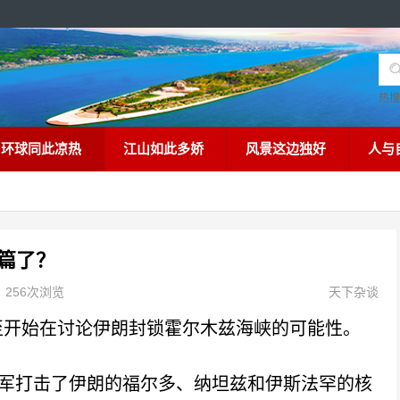
热
环球同此凉热
江山如此多娇
风景这边独好
人与
篇了？
256次浏览
天下杂谈
开始在讨论伊朗封锁霍尔木兹海峡的可能性。
军打击了伊朗的福尔多、纳坦兹和伊斯法罕的核