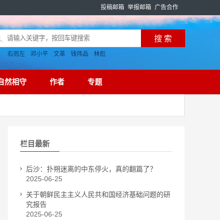
投稿邮箱
举报邮箱
广告合作
搜：
右而左
邓小平
文革
钱伟品
林彪
自然相守
作者
专题
栏目最新
后沙：扑朔迷离的中东停火，真的翻篇了？
2025-06-25
关于朝鲜民主主义人民共和国经济基础问题的研
究报告
2025-06-25