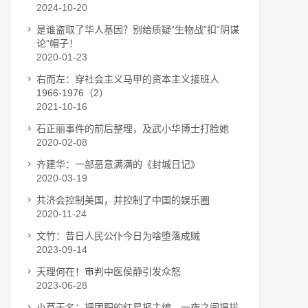
2024-10-20
是谁盗取了华人基因？别给质疑“生物战”扣“阴谋
论”帽子！
2020-01-23
右而左：穿社会主义马甲的资本主义接班人
1966-1976（2）
2021-10-16
石正丽事件的前后整理，及武小华博士打脸她
2020-02-08
齐建华：一部恶意满满的《封城日记》
2020-03-19
共济会控制美国，并控制了中国的娱乐圈
2020-11-24
文竹：昔日人民公仆今日为啥堕落成贼
2023-09-14
天理何在！审判中医侯静引发众怒
2023-06-28
小草无名：把团职的红星报主编，一夜之间提拔