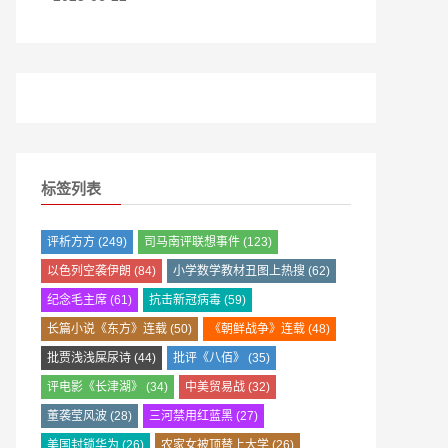
标签列表
评析方方
(249)
司马南评联想事件
(123)
以色列空袭伊朗
(84)
小学数学教材丑图上热搜
(62)
纪念毛主席
(61)
抗击新冠病毒
(59)
长篇小说《东方》连载
(50)
《朝鲜战争》连载
(48)
批贾浅浅屎尿诗
(44)
批评《八佰》
(35)
评电影《长津湖》
(34)
中美贸易战
(32)
董袭莹风波
(28)
三河禁用红蓝黑
(27)
美国封锁华为
(26)
农家女被顶替上大学
(26)