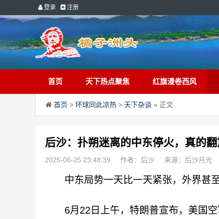
登录
注册
首页
天下热点聚焦
红旗漫卷西风
首页
>
环球同此凉热
>
天下杂谈
» 正文
后沙：扑朔迷离的中东停火，真的翻
2025-06-25 23:48:39
作者：后沙
来源：后沙月光
中东局势一天比一天紧张，外界甚至
6月22日上午，特朗普宣布，美国空