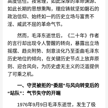
高度信任。按常理，如此深厚的革命渊源、
如此长期的思想熏陶，理应铸就坚如磐石的
政治信仰、始终如一的历史立场与富贵不
淫、威武不屈的革命气节。
然而，毛泽东逝世后，《二十年》作者
的言行却出现令人警醒的转向，暴露出立场
摇摆、趋炎附势、刻意淡化乃至歪曲毛泽东
历史地位的倾向，在关键历史节点上放弃原
则、迎合风向，为历史虚无主义的泛滥提供
了可乘之机。
一、守灵被拒的“委屈”与风向转变后的
“站队”：气节失守的开端
1976年9月9日毛泽东逝世，发生了极