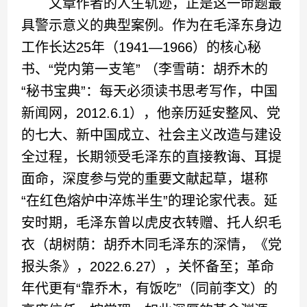
文章作者的人生轨迹，正是这一命题最
具警示意义的典型案例。作为在毛泽东身边
工作长达25年（1941—1966）的核心秘
书、“党内第一支笔” （李雪萌：胡乔木的
“秘书宝典”：每天必须读书思考写作，中国
新闻网，2012.6.1），他亲历延安整风、党
的七大、新中国成立、社会主义改造与建设
全过程，长期领受毛泽东的直接教诲、耳提
面命，深度参与党的重要文献起草，堪称
“在红色熔炉中淬炼半生”的理论家代表。延
安时期，毛泽东曾以虎皮衣转赠、托人织毛
衣（胡树荫：胡乔木同毛泽东的深情，《党
报头条》，2022.6.27），关怀备至；革命
年代更有“靠乔木，有饭吃”（同前李文）的