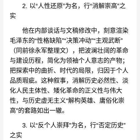
2. 以“人性还原”为名，行“消解崇高”之
实
他在内部谈话与文稿修改中，刻意渲染
毛泽东的“性格缺陷”“决策冲动”“主观武断”
（同前徐永军整理文），把波澜壮阔的革命
与建设历程，简化为领袖个人意志的产物；
把探索中的曲折、时代的局限，归因于个人
品质瑕疵。这种叙事，消解历史必然性、淡
化人民主体性、矮化革命的正义性与伟大
性，与历史虚无主义“解构英雄、庸俗化崇
高”的套路如出一辙。
3. 以“反个人崇拜”为名，行“否定历史”
之实