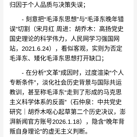
归因于个人品质与决策失误；
- 刻意把“毛泽东思想”与“毛泽东晚年错
误”切割（宋月红 周进：胡乔木：高扬党史
国史理论的科学伟力，人民网学习强国网
站，2021.6.24），看似客观，实则为否定
毛泽东、矮化毛泽东思想打开缺口；
- 在分析“文革”成因时，过度渲染“个人
专断条件”，淡化社会历史背景与国际共运
教训，甚至称毛泽东“走到了形成的马克思
主义科学体系的反面”（石仲泉：中共党史
研究｜胡乔木呕心起草第二个历史决议，澎
湃新闻官方账号2026.1.18），隐含“晚年背
叛自身理论”的虚无主义判断。