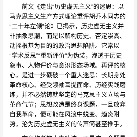
前文《走出“历史虚无主义”的迷思：以
马克思主义生产方式理论重评胡乔木同志的
“二十年左倾”论》已揭示，历史虚无主义并
非抽象思潮，而是以解构历史、否定崇高、
动摇根基为目的的政治思想陷阱。它常以
“学术反思”“重新评价”为伪装，渗透于历史
叙事、人物评价与意识形态场域。再评的核
心，是进一步戳破一个重大迷思：长期身处
革命核心、经受领袖耳提面命、历经实践磨
练，并不必然铸就坚定的马克思主义立场与
革命气节；思想改造是终身课题，一旦放弃
自我革命，便可能在风浪中蜕变、趋炎附
势，沦为历史虚无主义的传声筒甚至推手。