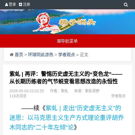
登录
注册
导航菜单
首页
>
环球同此凉热
>
学者观点
» 正文
紫虬 | 再评：警惕历史虚无主义的“变色龙”——
从长期历练者的气节蜕变看思想改造的永恒性
2026-05-03 22:02:25
作者：紫虬
来源：紫虬视野
119次浏览
学者观点
——续《
紫虬 | 走出“历史虚无主义”的
迷思：以马克思主义生产方式理论重评胡乔
木同志的“二十年左倾”论
》