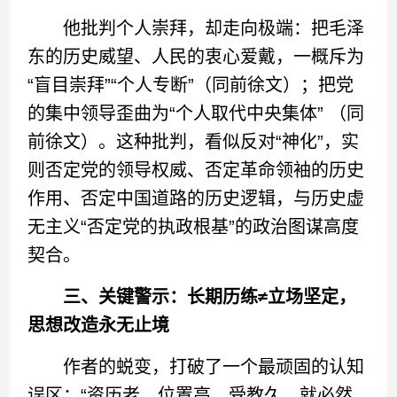
他批判个人崇拜，却走向极端：把毛泽
东的历史威望、人民的衷心爱戴，一概斥为
“盲目崇拜”“个人专断”（同前徐文）；把党
的集中领导歪曲为“个人取代中央集体” （同
前徐文）。这种批判，看似反对“神化”，实
则否定党的领导权威、否定革命领袖的历史
作用、否定中国道路的历史逻辑，与历史虚
无主义“否定党的执政根基”的政治图谋高度
契合。
三、关键警示：长期历练≠立场坚定，
思想改造永无止境
作者的蜕变，打破了一个最顽固的认知
误区：“资历老、位置高、受教久，就必然