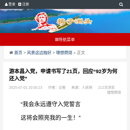
登录
注册
导航菜单
首页
>
风景这边独好
>
理想燃烧
» 正文
游本昌入党，申请书写了21页，回应“92岁为何
还入党”
2025-07-01 20:50:23
作者：记者
来源：人民网
212次浏览
理想燃烧
“我会永远遵守入党誓言
这将会照亮我的一生！”